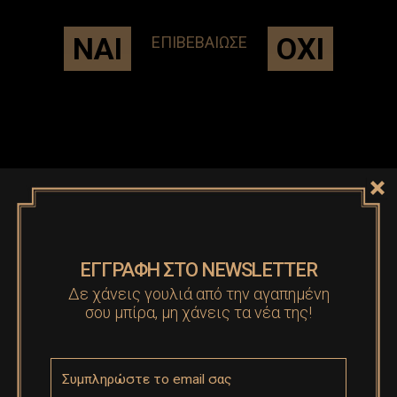
ΝΑΙ
ΟΧΙ
ΕΠΙΒΕΒΑΙΩΣΕ
ΙΚΑΡΙΩΤΙΚΟ ΓΛΕΝΤΙ ΣΤΟ OKIO!
Ακόμη μια φορά, στο πιο αγαπημένο στέκι της
Μαρίνας Ζέας, παρευρέθη η μπίρα Ικαριώτισσα! Το
πολυσύχναστο Okio προσέφερε παγωμένη,
απολαυστική μπίρα Ικαριώτισσα γεμίζοντας τα
ποτήρια του κόσμου που με το κέφι του κατέκλυσε
ΕΓΓΡΑΦΗ ΣΤΟ NEWSLETTER
τον δρόμο. Από την εκδήλωση δε θα μπορούσε να
λείπει και το Jeep της Ικαριώτισσας, με το
Δε χάνεις γουλιά από την αγαπημένη
σου μπίρα, μη χάνεις τα νέα της!
χαρακτηριστικό μπουκάλι στην οροφή. Τα επόμενα
events...