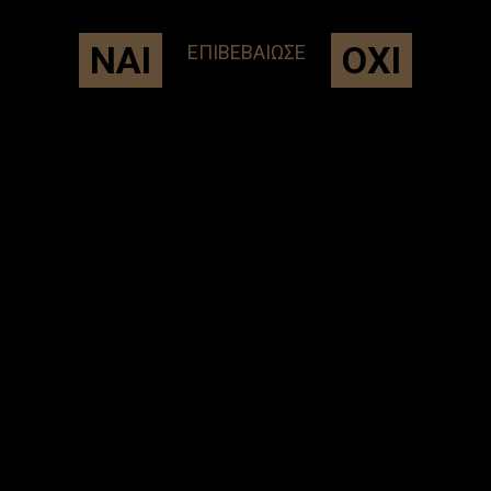
ΝΑΙ
ΟΧΙ
ΕΠΙΒΕΒΑΙΩΣΕ
FOOD EXPO 2022
Η μπίρα Ικαριώτισσα έδωσε ηχηρό «παρών» στη Food
Expo 2022, τη μεγαλύτερη ελληνική έκθεση ποτών και
τροφίμων. Στο event παρευρέθηκαν πάνω από 28.000
επισκέπτες από την Ελλάδα και το εξωτερικό,
αριθμός – ρεκόρ για την ιστορία της διοργάνωσης. Το
κοινό δοκίμασε για ακόμα μια φορά τις μπίρες μας και
εντυπωσιάστηκε από το χρώμα, το άρωμα...
ΔΕΙΤΕ ΠΕΡΙΣΣΟΤΕΡΑ