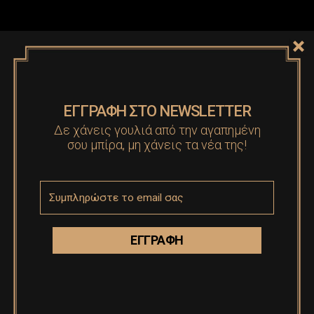
ΕΓΓΡΑΦΗ ΣΤΟ NEWSLETTER
Δε χάνεις γουλιά από την αγαπημένη
σου μπίρα, μη χάνεις τα νέα της!
HORECA 2020
Η τρίτη μας παρουσία, γεμάτη εκπλήξεις, στο
καθιερωμένο ραντεβού των επαγγελματιών της
εστίασης, που έλαβε χώρα στο Μetropolitan Expo. Η