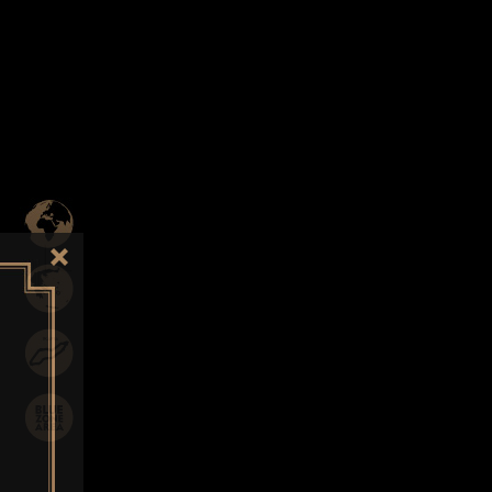
Η ΟΜΑΔΑ
ΕΓΚΑΤΑΣΤΑΣΕΙΣ ΜΕ ΜΕΓΑΛΕΣ ΔΥΝΑΤΟΤΗΤΕΣ
Το κοινό όραμα, τεσσάρων ανθρώπων και η αγάπη τους
για την Ικαρία εκεί όπου φύονται οι ρίζες της καταγωγής
τους, δημιούργησαν το 2017 το ζυθοποιείο Ικαριώτισσα.
Στη συνέχεια η Ειρήνη και η Αφροδίτη Κουλουλία, ο
Ιωάννης Κεφαλάς, ο Βαγγέλης Αγγελουδάκης, με τη
δύναμη του ενθουσιασμού, πόνταραν και κέρδισαν,
συνδυάζοντας την αγάπη για την μπίρα και τα μεθυστικής
ομορφιάς χαρακτηριστικά του νησιού. “Αγαπάμε τον τόπο